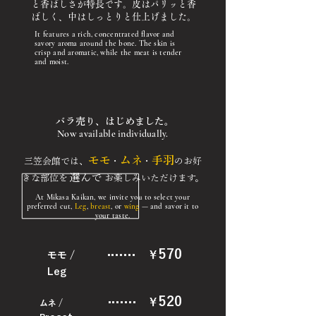
と香ばしさが特長です。皮はパリッと香
ばしく、中はしっとりと仕上げました。
It features a rich, concentrated flavor and
savory aroma around the bone. The skin is
crisp and aromatic, while the meat is tender
and moist.
バラ売り、はじめました。
Now available individually.
モモ
ムネ
手羽
三笠会館では、
・
・
のお好
選んで
きな部位を
お楽しみいただけます。
At Mikasa Kaikan, we invite you to select your
preferred cut,
Leg
,
breast
, or
wing
— and savor it to
your taste.
570
￥
モモ /
Leg
520
￥
ムネ /