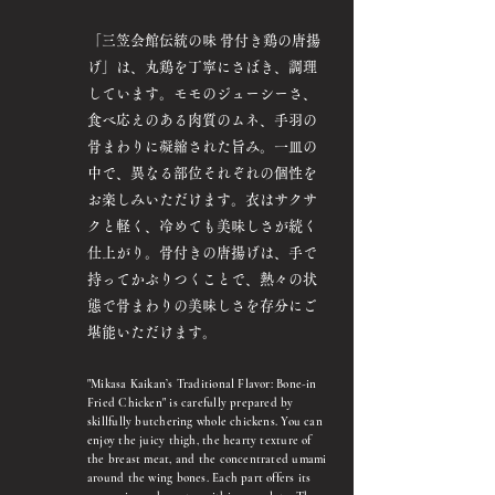
「三笠会館伝統の味 骨付き鶏の唐揚
げ」は、丸鶏を丁寧にさばき、調理
しています。モモのジューシーさ、
食べ応えのある肉質のムネ、手羽の
骨まわりに凝縮された旨み。一皿の
中で、異なる部位それぞれの個性を
お楽しみいただけます。衣はサクサ
クと軽く、冷めても美味しさが続く
仕上がり。骨付きの唐揚げは、手で
持ってかぶりつくことで、熱々の状
態で骨まわりの美味しさを存分にご
堪能いただけます。
"Mikasa Kaikan’s Traditional Flavor: Bone-in
Fried Chicken" is carefully prepared by
skillfully butchering whole chickens. You can
enjoy the juicy thigh, the hearty texture of
the breast meat, and the concentrated umami
around the wing bones. Each part offers its