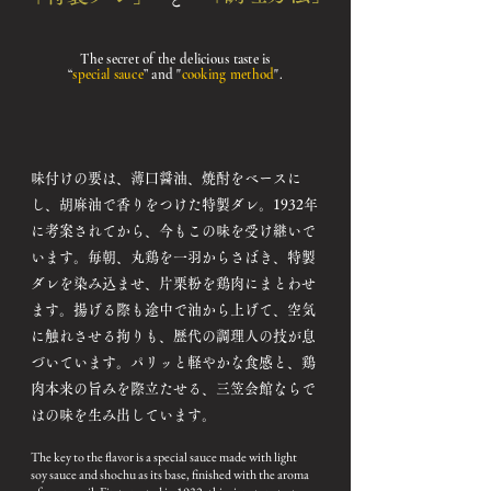
The secret of the delicious taste is
“
special sauce
” and "
cooking method
"
.
味付けの要は、薄口醤油、焼酎をベースに
し、胡麻油で香りをつけた特製ダレ。1932年
に考案されてから、今もこの味を受け継いで
います。
毎朝、丸鶏を一羽からさばき、特製
ダレを染み込ませ、片栗粉を鶏肉にまとわせ
ます。揚げる際も途中で油から上げて、空気
に触れさせる拘りも、歴代の調理人の技が息
づいています。パリッと軽やかな食感と、鶏
肉本来の旨みを際立たせる、三笠会館ならで
はの味を生み出しています。
The key to the flavor is a special sauce made with light
soy sauce and shochu as its base, finished with the aroma