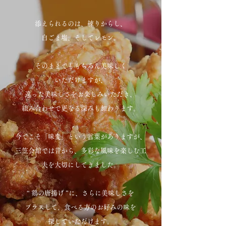
添えられるのは、練りからし、
白ごま塩、
そしてレモン。
そのままでももちろん美味しく
いただけますが、
​
違った美味しさをお楽しみいただき
、
組み合わせで更なる深みも加わります。
今でこそ「味変」という言葉がありますが、
三笠会館では昔から、多彩な風味を楽しむ工
夫を
大切にしてきました。
“ 鶏の唐揚げ ”に、さらに美味しさを
プラスして、
食べる方のお好みの味を
探していただけます。