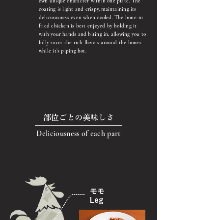
own unique character within one plate. The
coating is light and crispy, maintaining its
deliciousness even when cooled. The bone-in
fried chicken is best enjoyed by holding it
with your hands and biting in, allowing you to
fully savor the rich flavors around the bones
while it’s piping hot.
部位ごとの美味しさ
Deliciousness of each part
モモ
​Leg