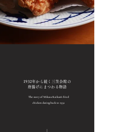
1932年から続く三笠会館の
唐揚げにまつわる物語
The story of Mikasa Kaikan's fried
chicken dating back to 1932