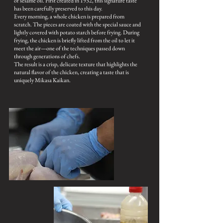
of sesame oil. First created in 1932, this signature taste
has been carefully preserved to this day.
Every morning, a whole chicken is prepared from
scratch. The pieces are coated with the special sauce and
lightly covered with potato starch before frying. During
frying, the chicken is briefly lifted from the oil to let it
meet the air—one of the techniques passed down
through generations of chefs.
The result is a crisp, delicate texture that highlights the
natural flavor of the chicken, creating a taste that is
uniquely Mikasa Kaikan.