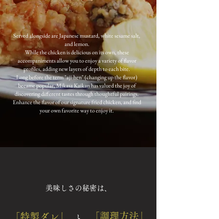
Served alongside are Japanese mustard, white sesame salt,
and lemon.
While the chicken is delicious on its own, these
accompaniments allow you to enjoy a variety of flavor
profiles, adding new layers of depth to each bite.
Long before the term "aji-hen" (changing up the flavor)
became popular, Mikasa Kaikan has valued the joy of
discovering different tastes through thoughtful pairings.
Enhance the flavor of our signature fried chicken, and find
your own favorite way to enjoy it.
美味しさの秘密は、
「調理方法」
「特製ダレ」
と