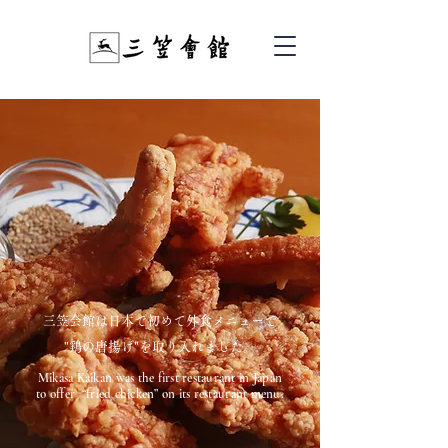
三笠会館は日本で初めて外食メニュ
ーで
"鶏の唐揚げ"を取り入れました。
Mikasa Kaikan was the first restaurant in Japan
to offer “fried chicken” on its restaurant menu.