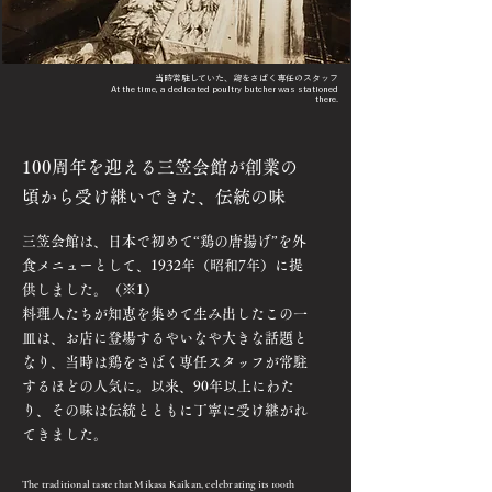
当時常駐していた、​鶏をさばく専任のスタッフ
At the time, a dedicated poultry butcher was stationed
there.
100周年を迎える三笠会館が創業の
頃から
受け継いできた、伝統の味
三笠会館は、日本で初めて“鶏の唐揚げ”を外
食メニューとして、1932年（昭和7年）に提
供しました。（
※
1）
料理人たちが知恵を集めて生み出したこの一
皿は、お店に登場するやいなや大きな話題と
なり、当時は鶏をさばく専任スタッフが常駐
するほどの人気に。以来、90年以上にわた
り、その味は伝統とともに丁寧に受け継がれ
てきました。
The traditional taste that Mikasa Kaikan, celebrating its 100th