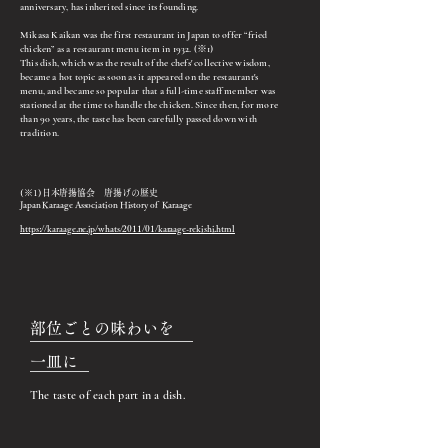
anniversary, has inherited since its founding.
Mikasa Kaikan was the first restaurant in Japan to offer “fried
chicken” as a restaurant menu item in 1932. (※1)
This dish, which was the result of the chefs' collective wisdom,
became a hot topic as soon as it appeared on the restaurant's
menu, and became so popular that a full-time staff member was
stationed at the time to handle the chicken. Since then, for more
than 90 years, the taste has been carefully passed down with
tradition.
(
※1
)日本唐揚協会 唐揚げの歴史
Japan Karaage Association History of Karaage
https://karaage.ne.jp/whats/2011/01/karaage-rekishi.html
部位ごとの味わいを
​一皿に
The taste of each part in a dish.