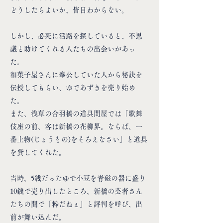
どうしたらよいか、皆目わからない。
しかし、必死に活路を探していると、不思
議と助けてくれる人たちの出会いがあっ
た。
和菓子屋さんに奉公していた人から秘訣を
伝授してもらい、ゆであずきを売り始め
た。
また、浅草の合羽橋の道具問屋では「歌舞
伎座の前、客は新橋の花柳界。ならば、一
番上物(じょうもの)をそろえなさい」と道具
を貸してくれた。
当時、5銭だったゆで小豆を青磁の器に盛り
10銭で売り出したところ、新橋の芸者さん
たちの間で「粋だねぇ」と評判を呼び、出
前が舞い込んだ。