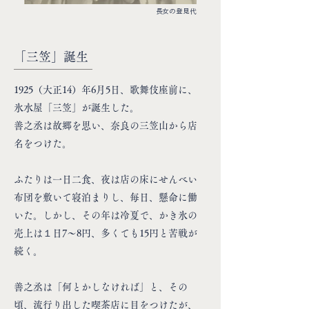
長女の登見代
「三笠」誕生
1925（大正14）年6月5日、歌舞伎座前に、
氷水屋
「三笠」が誕生した。
善之丞は故郷を思い、奈良の三笠山から店
名をつけた。
ふたりは一日二食、夜は店の床にせんべい
布団を敷いて寝泊まりし、毎日、懸命に働
いた。しかし、その年は冷夏で、かき氷の
売上は１日7～8円、多くても15円と苦戦が
続く。
善之丞は「何とかしなければ」と、その
頃、流行り出した喫茶店に目をつけたが、