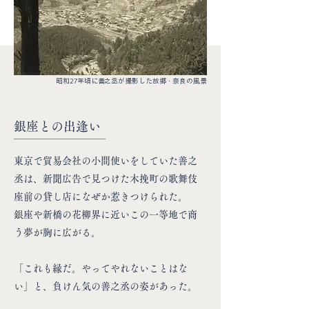
昭和27年頃に善之丞が撮影した故郷・奈良の風景
銀座との出逢い
東京で貿易会社の小間使いをしていた善之
丞は、新聞広告で見つけた木挽町の歌舞伎
座前の貸し店になぜか惹きつけられた。
銀座や新橋の花柳界に近いこの一等地で商
う夢が胸に広がる。
「これも縁だ。やってやれないことはな
い」と、負けん気の善之丞の姿があった。